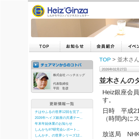
TOP
> 並木
2026年02月27日
株式会社 ハッチエッグ
並木さんの
代表取締役
平田 彰彦
Heiz銀座
す。
日時 平成21
チはやふるの世界12回を完了...
（時間内に
2026年ヘイズ銀座の共通テー...
年末年始休業のお知らせ
しんかち®?研究会レポート...
放送局 NH
しんかチ。の世界シリーズ12...