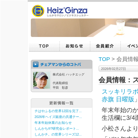
TOP
> 会員
2026年02月27日
株式会社 ハッチエッグ
会員情報：
代表取締役
平田 彰彦
スッキリラ
赤旗 日曜版
年末年始のか
チはやふるの世界12回を完了...
生活欄に3/
2026年ヘイズ銀座の共通テー...
年末年始休業のお知らせ
小松さんよ
しんかち®?研究会レポート...
しんかチ。の世界シリーズ12...