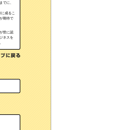
までに、
ガに成るこ
が期待で
が世に認
ジネスを
。