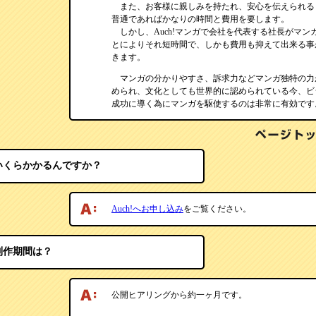
また、お客様に親しみを持たれ、安心を伝えられる
普通であればかなりの時間と費用を要します。
しかし、Auch!マンガで会社を代表する社長がマン
とによりそれ短時間で、しかも費用も抑えて出来る事
きます。
マンガの分かりやすさ、訴求力などマンガ独特の力
められ、文化としても世界的に認められている今、ビ
成功に導く為にマンガを駆使するのは非常に有効です
いくらかかるんですか？
Auch!へお申し込み
をご覧ください。
制作期間は？
公開ヒアリングから約一ヶ月です。