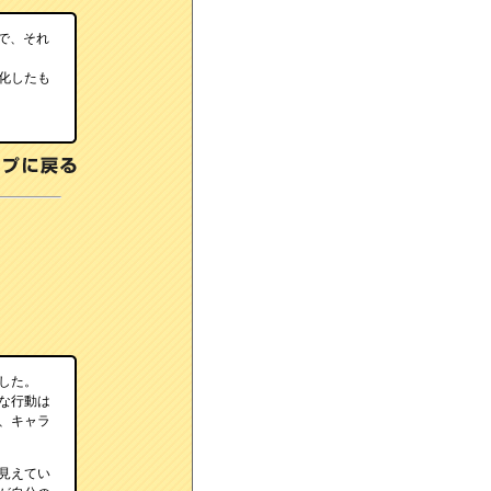
子で、それ
化したも
した。
な行動は
、キャラ
見えてい