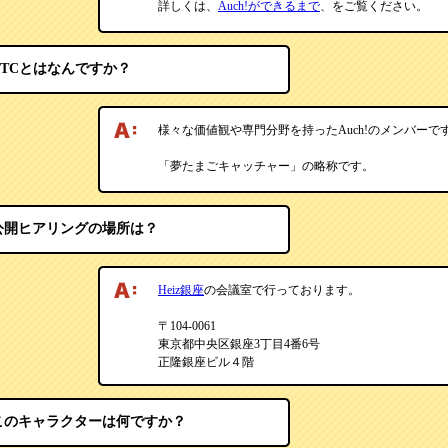
詳しくは、
Auch!ができるまで
、をご覧ください。
YTCとはなんですか？
様々な価値観や専門分野を持ったAuch!のメンバーで
「夢たまごキャッチャー」の略称です。
公開ヒアリングの場所は？
Heiz銀座
の会議室で行っております。
〒104-0061
東京都中央区銀座3丁目4番6号
正隆銀座ビル４階
このキャラクターは何ですか？