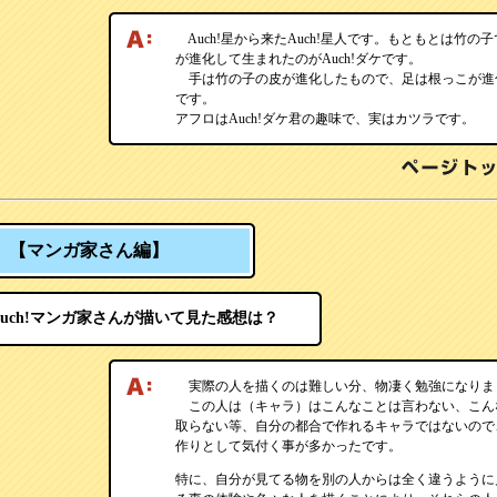
Auch!星から来たAuch!星人です。もともとは竹の
が進化して生まれたのがAuch!ダケです。
手は竹の子の皮が進化したもので、足は根っこが進
です。
アフロはAuch!ダケ君の趣味で、実はカツラです。
【マンガ家さん編】
Auch!マンガ家さんが描いて見た感想は？
実際の人を描くのは難しい分、物凄く勉強になりま
この人は（キャラ）はこんなことは言わない、こん
取らない等、自分の都合で作れるキャラではないので
作りとして気付く事が多かったです。
特に、自分が見てる物を別の人からは全く違うように