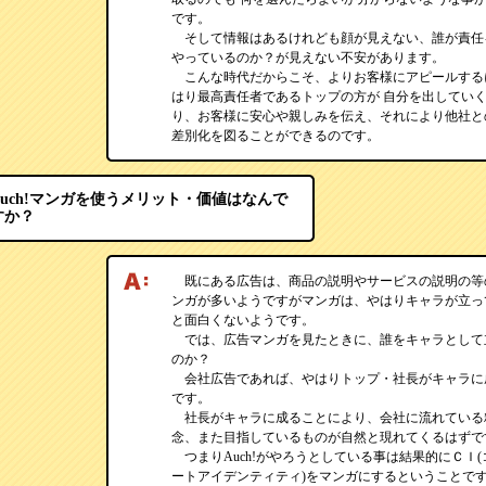
です。
そして情報はあるけれども顔が見えない、誰が責任
やっているのか？が見えない不安があります。
こんな時代だからこそ、よりお客様にアピールする
はり最高責任者であるトップの方が 自分を出してい
り、お客様に安心や親しみを伝え、それにより他社と
差別化を図ることができるのです。
Auch!マンガを使うメリット・価値はなんで
すか？
既にある広告は、商品の説明やサービスの説明の等
ンガが多いようですがマンガは、やはりキャラが立っ
と面白くないようです。
では、広告マンガを見たときに、誰をキャラとして
のか？
会社広告であれば、やはりトップ・社長がキャラに
です。
社長がキャラに成ることにより、会社に流れている
念、また目指しているものが自然と現れてくるはずで
つまりAuch!がやろうとしている事は結果的にＣＩ(
ートアイデンティティ)をマンガにするということで