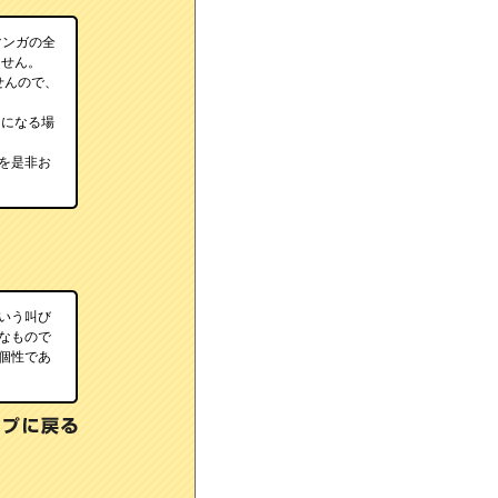
マンガの全
ません。
せんので、
になる場
を是非お
いう叫び
なもので
個性であ