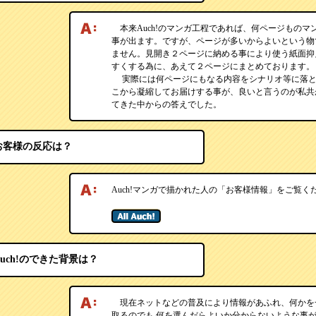
本来Auch!のマンガ工程であれば、何ページものマ
事が出ます。ですが、ページが多いからよいという物
ません。見開き２ページに納める事により使う紙面抑
すくする為に、あえて２ページにまとめております。
実際には何ページにもなる内容をシナリオ等に落と
こから凝縮してお届けする事が、良いと言うのが私共
てきた中からの答えでした。
お客様の反応は？
Auch!マンガで描かれた人の「お客様情報」をご覧く
Auch!のできた背景は？
現在ネットなどの普及により情報があふれ、何かを
取るのでも 何を選んだらよいか分からないような事