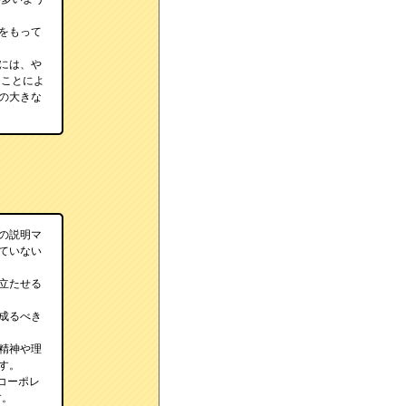
をもって
には、や
くことによ
の大きな
の説明マ
ていない
立たせる
成るべき
精神や理
す。
コーポレ
す。