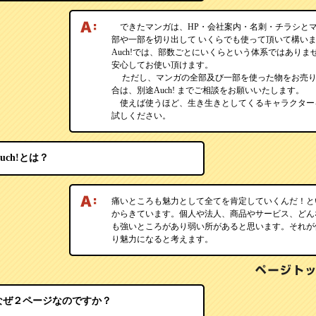
できたマンガは、HP・会社案内・名刺・チラシと
部や一部を切り出して いくらでも使って頂いて構い
Auch!では、部数ごとにいくらという体系ではありま
安心してお使い頂けます。
ただし、マンガの全部及び一部を使った物をお売り
合は、別途Auch! までご相談をお願いいたします。
使えば使うほど、生き生きとしてくるキャラクター
試しください。
uch!とは？
痛いところも魅力として全てを肯定していくんだ！と
からきています。個人や法人、商品やサービス、どん
も強いところがあり弱い所があると思います。それが
り魅力になると考えます。
なぜ２ページなのですか？